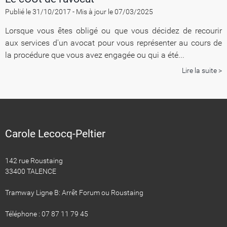
Publié le 31/10/2017
-
Mis à jour le 07/03/2025
Lorsque vous êtes obligé ou que vous décidez de recourir
aux services d'un avocat pour vous représenter au cours de
la procédure que vous avez engagée ou qui a été...
Lire la suite >
Carole Lecocq-Peltier
142 rue Roustaing
33400 TALENCE
Tramway Ligne B: Arrêt Forum ou Roustaing
Téléphone : 07 87 11 79 45