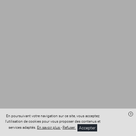
x
En poursuivant votre navigation sur ce site, vous acceptez
l'utilisation de cookies pour vous proposer des contenus et
Accès administration
Confidentialité
Conditions Générales de Vente
Accepter
services adaptés.
En savoir plus
-
Refuser
Mentions légales