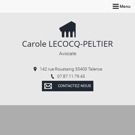
Menu
Carole LECOCQ-PELTIER
Avocate
142 rue Roustaing 33400 Talence
07.87.11.79.45
CONTACTEZ-NOUS